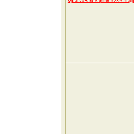
Купить «Налемарин» с 28% скид