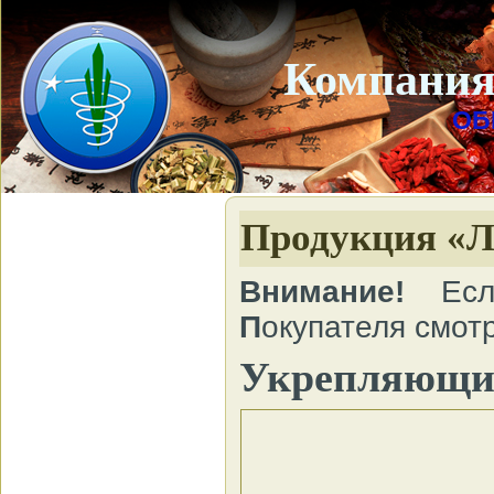
Компания
ОБ
Продукция «Ли
Внимание!
Есл
П
окупателя смот
Укрепляющие