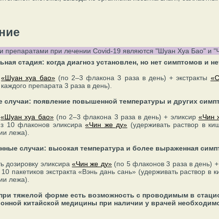
ние
 препаратами при лечении Covid-19 являются "Шуан Хуа Бао" и "Ч
льная стадия: когда диагноз установлен, но нет симптомов и 
р
«Шуан хуа бао»
(по 2–3 флакона 3 раза в день) + экстракты
«С
 каждого препарата 3 раза в день).
ие случаи: появление повышенной температуры и других симп
р
«Шуан хуа бао»
(по 2–3 флакона 3 раза в день) + эликсир
«Чин 
из 10 флаконов эликсира
«Чин же ду»
(удерживать раствор в ки
ии лежа).
енные случаи: высокая температура и более выраженная симп
ь дозировку эликсира
«Чин же ду»
(по 5 флаконов 3 раза в день) 
 10 пакетиков экстракта «Вэнь дань сань» (удерживать раствор в 
ии лежа).
 при тяжелой форме есть возможность с проводимым в стаци
онной китайской медицины при наличии у врачей необходим