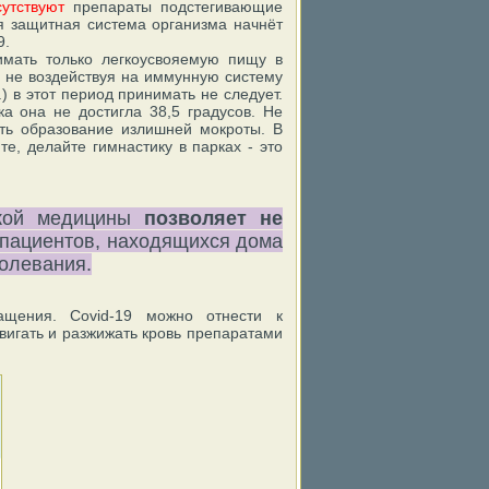
сутствуют
препараты подстегивающие
ия защитная система организма начнёт
9.
имать только легкоусвояемую пищу в
е не воздействуя на иммунную систему
.) в этот период принимать не следует.
 она не достигла 38,5 градусов. Не
ать образование излишней мокроты. В
е, делайте гимнастику в парках - это
ской медицины
позволяет не
пациентов, находящихся дома
болевания.
ащения. Covid-19 можно отнести к
вигать и разжижать кровь препаратами