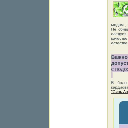
медом , 
Не сбив
следует
качестве
естеств
Важно
допус
с подо
В больш
кардиова
"Синь Ан