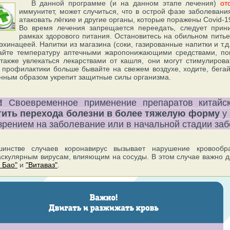
В данной программе (и на данном этапе лечения)
от
иммунитет, может случиться, что в острой фазе заболеван
атаковать лёгкие
и другие органы
, которые поражены Covid-1
Во время лечения запрещается переедать, следует прин
рамках здорового питания. Остановитесь на обильном пить
эхинацеей. Напитки из магазина (соки, газированные напитки и т.д
айте температуру аптечными жаропонижающими средствами, пока
 также увлекаться лекарствами от кашля, они могут стимулиров
 профилактики больше бывайте на свежем воздухе, ходите, бегайт
енным образом укрепит защитные силы организма.
!
Своевременное применение препаратов китай
тить перехода болезни в более тяжелую форму
у 
зрением на заболевание или в начальной стадии за
инстве случаев коронавирус вызывает нарушение кровообр
скулярным вирусам, влияющим на сосуды. В этом случае важно д
 Бао"
и
"Витаваз"
.