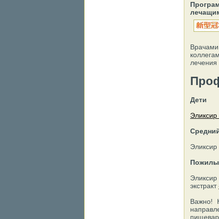
Програм
лечащим
Врачами
коллега
лечения
Проф
Дети
Эликсир
Средний
Эликсир
Пожилы
Эликси
экстракт
Важно! 
направл
пищевари