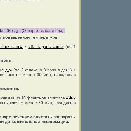
ин Же Ду" (Отвар от жара и яда).
нет повышенной температуры.
ы ни сань»
и
«Вэнь дань сань»
(по 1
томов.
же ду»
(по 2 флакона 3 раза в день) +
шечнике не менее 30 мин, находясь в
томатика.
+ клизма из 10 флаконов эликсира
«Чин
кишечнике не менее 30 мин, находясь в
онаре лечением сочетать препараты
ой дополнительной информации.