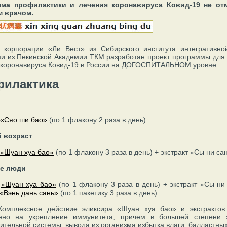
ма профилактики и лечения коронавируса Ковид-19 не от
 врачом.
 корпорации «Ли Вест» из Сибирского института интегративн
ми из Пекинской Академии ТКМ разработан проект программы для 
 коронавируса Ковид-19 в России на ДОГОСПИТАЛЬНОМ уровне.
илактика
 «Сяо ши бао»
(по 1 флакону 2 раза в день).
 возраст
«Шуан хуа бао»
(по 1 флакону 3 раза в день) + экстракт «Сы ни сан
е люди
р
«Шуан хуа бао»
(по 1 флакону 3 раза в день) + экстракт «Сы ни 
«Вэнь дань сань»
(по 1 пакетику 3 раза в день).
Комплексное действие эликсира «Шуан хуа бао» и экстракто
ено на укрепление иммунитета, причем в большей степени 
тельной системы, вывода из организма избытка влаги, балластных