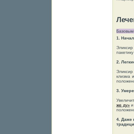
Лече
Базовыми
1. Нача
Эликси
пакетику
2. Легк
Эликси
клизма 
положен
3. Умер
Увеличит
же ду»
и
положен
4. Даже
традици