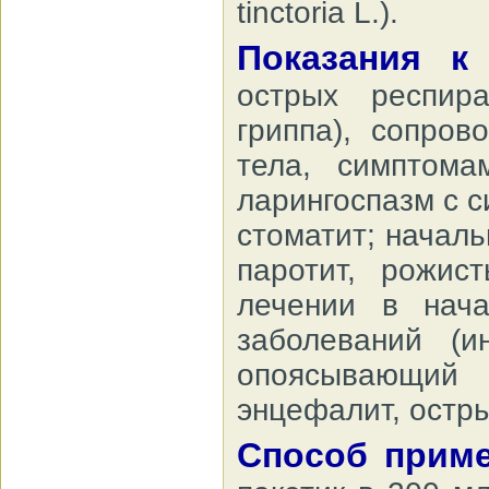
tinctoria L.).
Показания 
острых респир
гриппа), сопро
тела, симптома
ларингоспазм с 
стоматит; начал
паротит, рожис
лечении в нач
заболеваний (и
опоясывающий 
энцефалит, остры
Способ прим