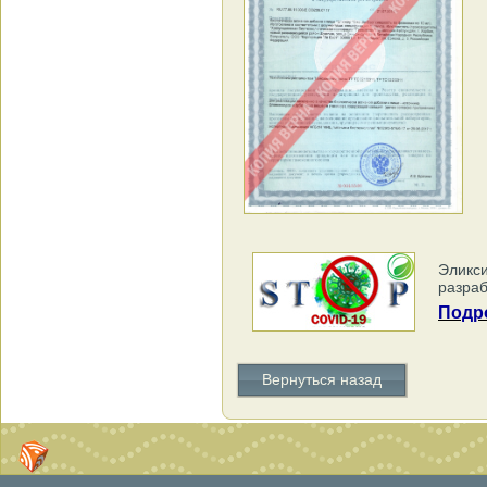
Эликс
разраб
Подро
Вернуться назад