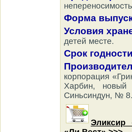
непереносимость
Форма выпус
Условия хран
детей месте.
Срок годности
Производител
корпорация «Грин
Харбин, новый
Синьсиндун, № 8
Эликсир 
«Ли Вест» >>>