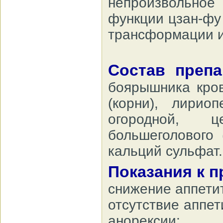
непроизвольное 
функции цзан-фу
трансформации и
Состав преп
боярышника кров
(корни), лирио
огородной, ц
большеголового 
кальций сульфат.
Показания к 
снижение аппети
отсутствие аппе
анорексии;