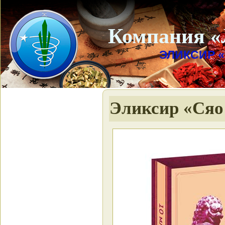
Компания «
ЭЛИКСИР 
Эликсир «Сяо