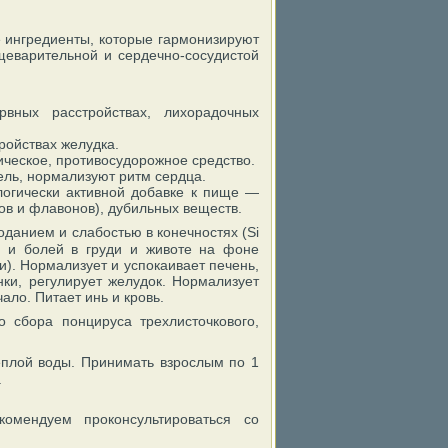
е ингредиенты, которые гармонизируют
щеварительной и сердечно-сосудистой
вных расстройствах, лихорадочных
ройствах желудка.
ическое, противосудорожное средство.
ель, нормализуют ритм сердца.
логически активной добавке к пище —
в и флавонов), дубильных веществ.
оданием и слабостью в конечностях (Si
ра и болей в груди и животе на фоне
ми). Нормализует и успокаивает печень,
нки, регулирует желудок. Нормализует
ало. Питает инь и кровь.
 сбора понцируса трехлисточкового,
 теплой воды. Принимать взрослым по 1
.
омендуем проконсультироваться со