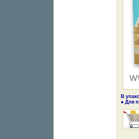
В упако
● Для 