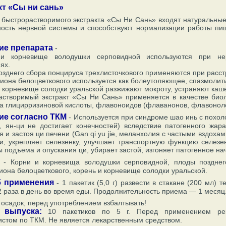
кт «Сы ни сань»
 быстрорастворимого экстракта «Сы Ни Сань» входят натуральны
ность нервной системы и способствуют нормализации работы пи
ие препарата
-
и корневище володушки серповидной используются при нер
ях.
зднего сбора понцируса трехлисточкового применяются при расст
иона белоцветкового используется как болеутоляющее, спазмолит
 корневище солодки уральской разжижают мокроту, устраняют каш
астворимый экстракт «Сы Ни Сань» применяется в качестве био
а глицирризиновой кислоты, флавоноидов (флаванонов, флавоноло
ие согласно ТКМ
- Используется при синдроме шао инь с похол
g, ян-ци не достигает конечностей) вследствие патогенного жа
я и застоя ци печени (Gan qi yu jie, меланхолия с частыми вздоха
и, укрепляет селезенку, улучшает транспортную функцию селезе
 подъема и опускания ци, убирает застой, изгоняет патогенное нач
- Корни и корневища володушки серповидной, плоды позднего
иона белоцветкового, корень и корневище солодки уральской.
б применения
- 1 пакетик (5,0 г) развести в стакане (200 мл)
2 раза в день во время еды. Продолжительность приема — 1 месяц
осадок, перед употреблением взбалтывать!
 выпуска:
10 пакетиков по 5 г. Перед применением рек
стом по ТКМ. Не является лекарственным средством.