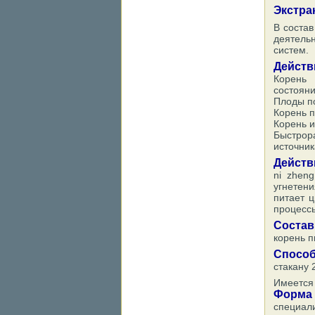
Экстра
В состав
деятель
систем.
Действ
Корень 
состояни
Плоды по
Корень п
Корень и
Быстрор
источник
Действ
ni zhen
угнетени
питает ц
процессы
Состав
корень п
Спосо
стакану 
Имеется 
Форма
специали