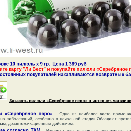
вке 10 пилюль х 9 гр. Цена 1 389 руб
те карту "Ли Вест" и покупайте пилюли «Серебряное пе
постоянных покупателей накапливаются возвратные бал
Заказать пилюли «Серебряное перо» в интернет-магазине
и «Серебряное перо» -
Одно из наиболее часто применя
ных заболеваний, особенно в начальной стадии.Обладают прот
ным, дезинтоксикационным действием.
ие согласно ТКМ
- Изгоняют жар, разрешают поверхность т