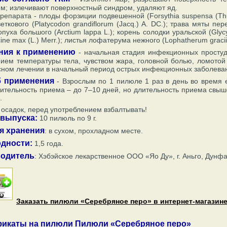
м; излечивают поверхностный синдром, удаляют яд.
репарата - плоды форзиции подвешенной (Forsythia suspensa (Thu
еткового (Platycodon grandiflorum (Jacq.) A. DC.); трава мяты пере
пуха большого (Arctium lappa L.); корень солодки уральской (Glycyr
cine max (L.) Merr.); листья лофатерума нежного (Lophatherum gracii
ния к применению
- начальная стадия инфекционных просту
ем температуры тела, чувством жара, головной болью, ломотой в
ном лечении в начальный период острых инфекционных заболевани
 применения
- Взрослым по 1 пилюле 1 раз в день во время е
ительность приема – до 7–10 дней, но длительность приема свыш
.
осадок, перед употреблением взбалтывать!
выпуска:
10 пилюль по 9 г.
я хранения
: в сухом, прохладном месте.
одности:
1,5 года.
одитель
: Хэбэйское лекарственное ООО «Яо Ду», г. Аньго, Дунф
Заказать пилюли «Серебряное перо» в интернет-магазине
икаты на пилюли Пилюли «Серебряное перо»