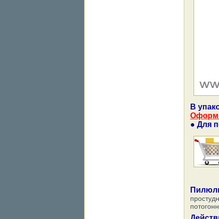
В упако
Оформи
● Для 
Пилюл
простуд
потогон
Действ