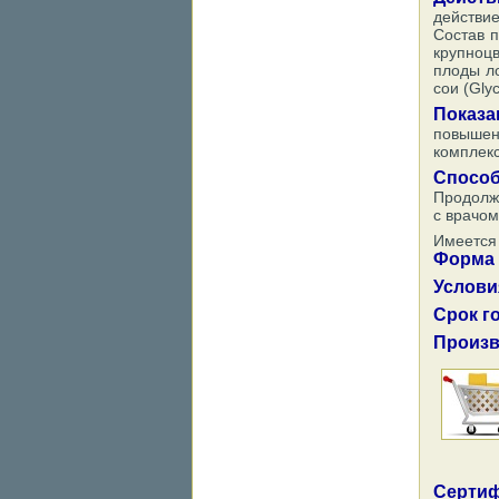
действие
Состав п
крупноцв
плоды ло
сои (Gly
Показа
повышени
комплекс
Способ
Продолж
с врачом
Имеется 
Форма 
Услови
Срок г
Произв
Сертиф