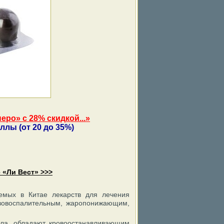
ро» с 28% скидкой...»
лы (от 20 до 35%)
 «Ли Вест» >>>
емых в Китае лекарств для лечения
ивовоспалительным, жаропонижающим,
ела, обладают кровоостанавливающим