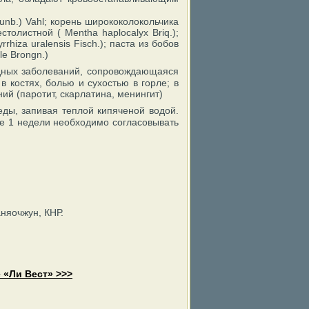
nb.) Vahl; корень ширококолокольчика
столистной ( Mentha haplocalyx Briq.);
rhiza uralensis Fisch.); паста из бобов
le Brongn.)
дных заболеваний, сопровождающаяся
 костях, болью и сухостью в горле; в
й (паротит, скарлатина, менингит)
ды, запивая теплой кипяченой водой.
е 1 недели необходимо согласовывать
аняочжун, КНР.
 «Ли Вест» >>>