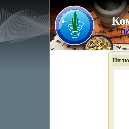
Ко
П
Пилюл