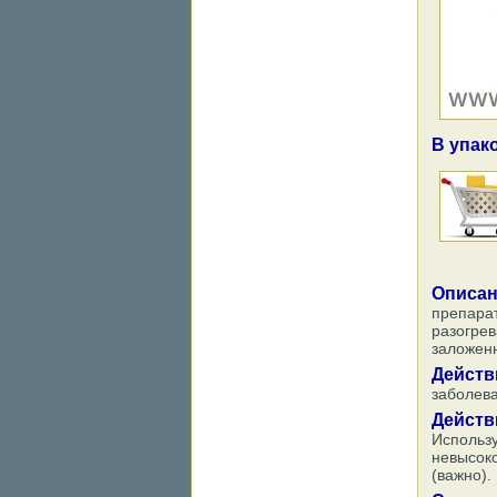
В упако
Описан
препара
разогре
заложенн
Действ
заболева
Дейст
Использ
невысок
(важно).