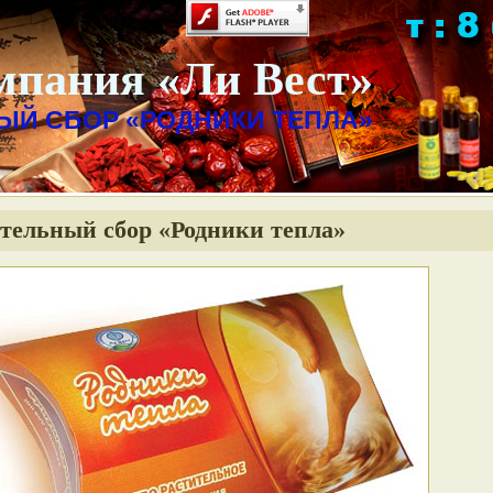
мпания «Ли Вест»
ЫЙ СБОР «РОДНИКИ ТЕПЛА»
тельный сбор «Родники тепла»