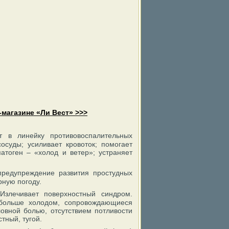
-магазине «Ли Вест» >>>
 в линейку противовоспалительных
осуды; усиливает кровоток; помогает
атоген – «холод и ветер»; устраняет
предупреждение развития простудных
рную погоду.
Излечивает поверхностный синдром.
 больше холодом, сопровождающиеся
овной болью, отсутствием потливости
тный, тугой.