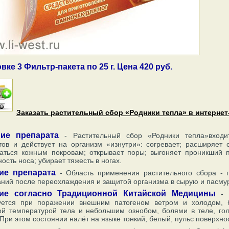
вке 3 Фильтр-пакета по 25 г. Цена 420 руб.
Заказать растительный сбор «Родники тепла» в интернет
ие препарата
- Растительный сбор «Родники тепла»входит
тов и действует на организм «изнутри»: согревает; расширяет с
ваться кожным покровам; открывает поры; выгоняет проникший п
ость носа; убирает тяжесть в ногах.
ие препарата
- Область применения растительного сбора - 
ний после переохлаждения и защитой организма в сырую и пасму
вие согласно Традиционной Китайской Медицины
- 
уется при поражении внешним патогеном ветром и холодом,
ой температурой тела и небольшим ознобом, болями в теле, гол
 При этом состоянии налёт на языке тонкий, белый, пульс поверхнос