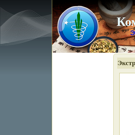
Ко
Э
Экст