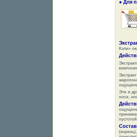
● Для 
Экстра
Кэли» о
Действ
Экстрак
компонен
Экстрак
жаропон
ощущени
Эти и др
носа, но
Действ
ощущени
принима
пустотой
Соста
(корень
тонколис