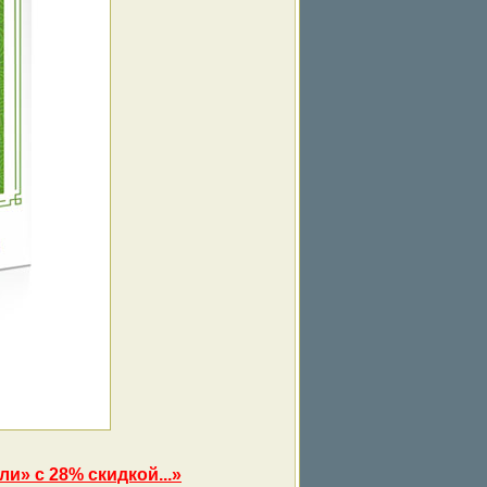
и» с 28% скидкой...»