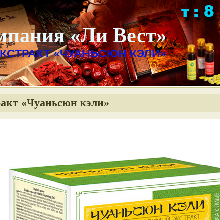
мпания «Ли Вест»
КСТРАКТ «ЧУАНЬСЮН КЭЛИ»
ракт «Чуаньсюн кэли»