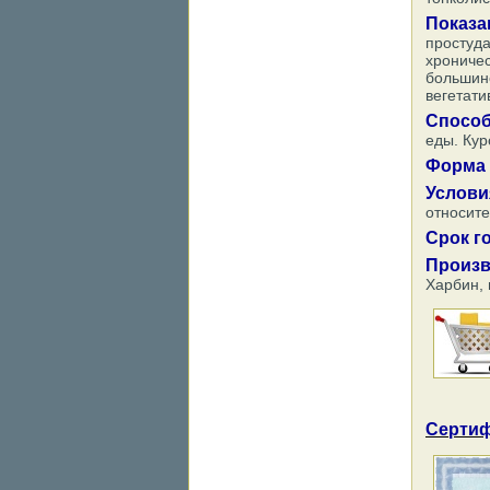
Показа
простуд
хроничес
большинс
вегетати
Способ
еды. Кур
Форма 
Услови
относите
Срок г
Произв
Харбин, 
Сертиф