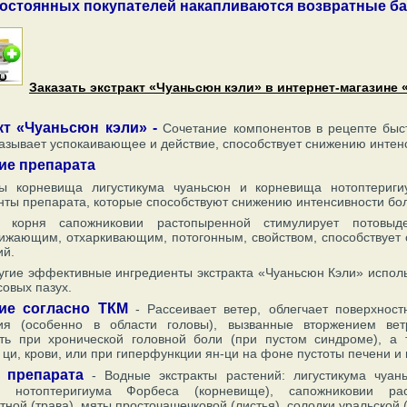
постоянных покупателей накапливаются возвратные бал
Заказать экстракт «Чуаньсюн кэли» в интернет-магазине 
кт «Чуаньсюн кэли» -
Сочетание компонентов в рецепте быс
казывает успокаивающее и действие, способствует снижению инте
ие препарата
ты корневища лигустикума чуаньсюн и корневища нотоптери
ты препарата, которые способствуют снижению интенсивности бо
т корня сапожниковии растопыренной стимулирует потовыд
ижающим, отхаркивающим, потогонным, свойством, способствует
й.
угие эффективные ингредиенты экстракта «Чуаньсюн Кэли» испол
совых пазух.
ие согласно ТКМ
- Рассеивает ветер, облегчает поверхнос
я (особенно в области головы), вызванные вторжением вет
ть при хронической головной боли (при пустом синдроме), а 
 ци, крови, или при гиперфункции ян-ци на фоне пустоты печени и 
в препарата
- Водные экстракты растений: лигустикума чуан
), нотоптеригиума Форбеса (корневище), сапожниковии рас
тной (трава), мяты просточашечковой (листья), солодки уральской 