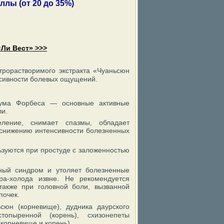
лы (от 20 до 35%)
«Ли Вест» >>>
трорастворимого экстракта «Чуаньсюн
нсивности болевых ощущений.
гиума Форбеса — основные активные
ли.
еление, снимает спазмы, обладает
 снижению интенсивности болезненных
ьзуются при простуде с заложенностью
тный синдром и утоляет болезненные
ра-холода извне. Не рекомендуется
также при головной боли, вызванной
почек.
ьсюн (корневище), дудника даурского
топыренной (корень), схизонепеты
(корневище и корень).