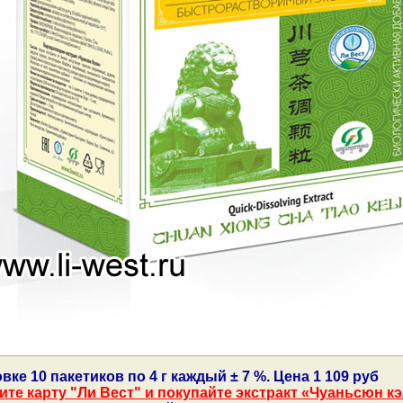
вке 10 пакетиков по 4 г каждый ± 7 %. Цена 1 109 руб
те карту "Ли Вест" и покупайте экстракт «Чуаньсюн кэл