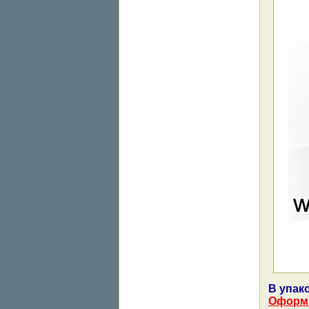
В упако
Оформи