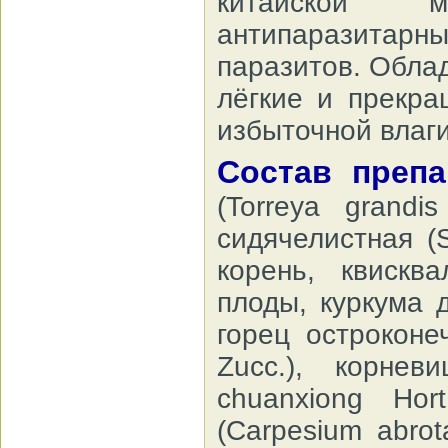
китайской м
антипаразитар
паразитов. Обла
лёгкие и прекра
избыточной влаги
Состав преп
(Torreya grandi
сидячелистная (St
корень, квисква
плоды, куркума 
горец остроконе
Zucc.), корневи
chuanxiong Hor
(Carpesium abrot