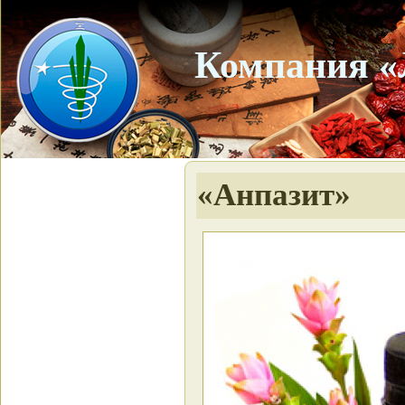
Компания «
«Анпазит»