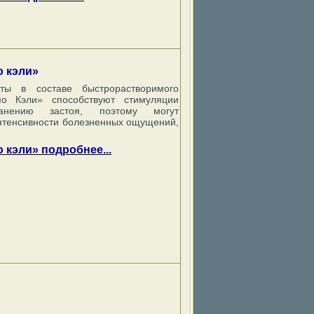
о кэли»
нты в составе быстрорастворимого
яо Кэли» способствуют стимуляции
ранению застоя, поэтому могут
интенсивности болезненных ощущений,
о кэли» подробнее...