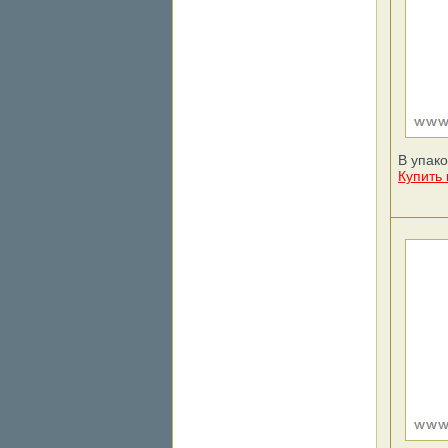
В упако
Купить