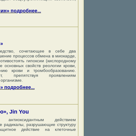
ин» подробнее...
с»
редство, сочетающее в себе два
чшение процессов обмена в миокарде,
тивостоять гипоксии (кислородному
е основных свойств реологии крови,
нию крови и тромбообразованию.
т, препятствуя проявлениям
 организме.
 подробнее...
», Jin You
антиоксидантным действием
е радикалы, разрушающие структуру
защитное действие на клеточные