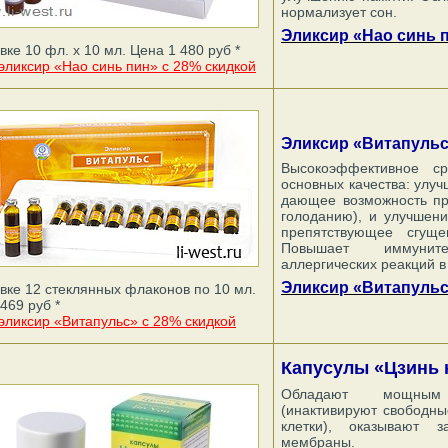
нормализует сон.
Эликсир «Нао синь п
вке 10 фл. х 10 мл. Цена 1 480 руб *
эликсир «Нао синь пин» с 28% скидкой
Эликсир «Витапуль
Высокоэффективное с
основных качества: улу
дающее возможность про
голоданию), и улучшени
препятствующее сгуще
Повышает иммуните
аллергических реакций в
Эликсир «Витапульс»
вке 12 стеклянных флаконов по 10 мл.
469 руб *
 эликсир «Витапульс» с 28% скидкой
Капусулы «Цзинь ю
Обладают мощным 
(инактивируют свободны
клетки), оказывают 
мембраны.