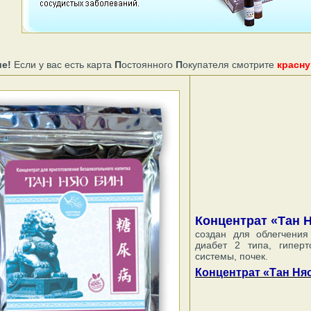
е!
Если у вас есть карта
П
остоянного
П
окупателя смотрите
красну
Концентрат «Тан 
создан для облегчения
диабет 2 типа, гиперт
системы, почек.
Концентрат «Тан Няо