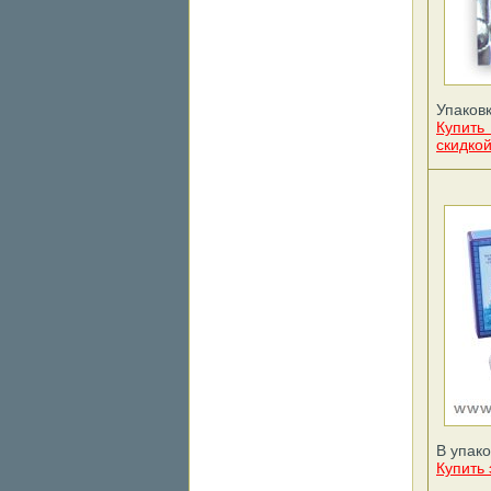
Упаковк
Купит
скидко
В упако
Купить 