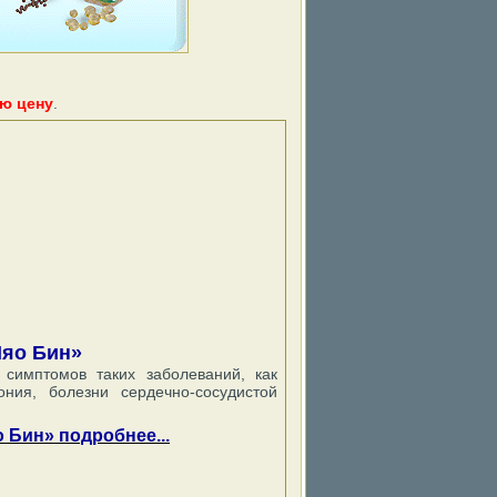
ю цену
.
Няо Бин»
 симптомов таких заболеваний, как
ония, болезни сердечно-сосудистой
 Бин» подробнее...