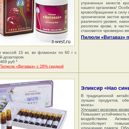
утраченных качеств кр
нашего организма! Особе
кровообращении в силу 
хроническом застое кро
различного уровня, нако
реологии крови, в частн
становится чрезмерно вя
Пилюли «Витаваз» п
 массой 15 мг, во флаконах по 60 г с
й-дозатором.
469 руб *
 Пилюли «Витаваз» с 28% скидкой
Эликсир «Нао синь
В традиционной китай
лучших продуктов, об
мозга».
Улучшает мозговое кро
Повышает устойчивость т
воздействиям. Актив
способствует повыш
улучшению памяти. Обл