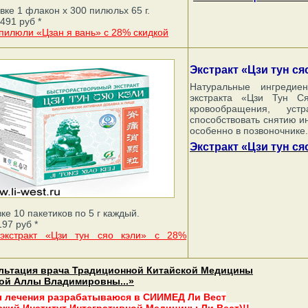
вке 1 флакон х 300 пилюльх 65 г.
491 руб *
 пилюли «Цзан я вань» с 28% скидкой
Экстракт «Цзи тун ся
Натуральные ингредие
экстракта «Цзи Тун С
кровообращения, уст
способствовать снятию 
особенно в позвоночнике.
Экстракт «Цзи тун ся
ке 10 пакетиков по 5 г каждый.
97 руб *
 экстракт «Цзи тун сяо кэли» с 28%
льтация врача Традиционной Китайской Медицины
ой Аллы Владимировны...»
ы лечения разрабатываюся в СИИМЕД Ли Вест
ский Институт Интегративной Медицины Ли Вест)!!