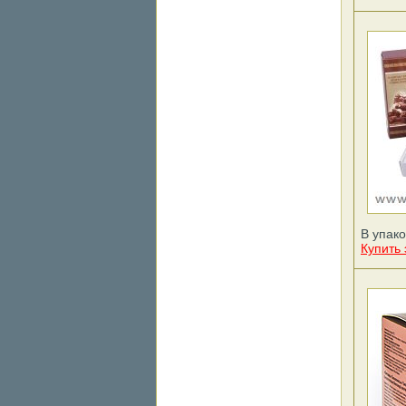
В упако
Купить