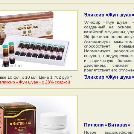
Эликсир «Жун шуан»
Эликсир «Жун шуан» -
созданный на основе 
китайской медицины, улу
Эффективен после инсул
Активизирует мыслите
способствует повыш
Нормализует реологиче
сосудов, предупреждает
и варикозную болезнь
действием, снижает
препятствует его отложе
Эликсир «Жун шуан» 
вке 10 фл. х 10 мл. Цена 1 782 руб *
 эликсир «Жун шуан» с 28% скидкой
Пилюли «Витаваз»
Новое, высокоэффект