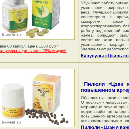
Улучшают работу органо
уменьшению жировых о
веса. Улучшают циркуля
холестерина в крови
сыворотки крови,
атеросклеротических бл
работу эндокринной си
желез, обладают омо
состояние кожи: повыш
уменьшению морщин и
вке 60 капсул. Цена 1260 руб *
Увеличивают работоспос
 капусулы «Цзинь ю» с 28% скидкой
Капусулы «Цзинь ю»,
Пилюли «Цзан я 
повышенном арте
Обладают успокаивающи
Относятся к лекарствам
меридиане печени при н
поднявшийся ян на фоне
повышенном артериальн
психоэмоциональном нап
Пилюли «Цзан я вань