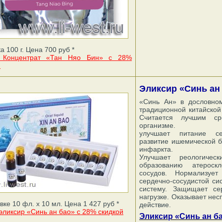
а 100 г. Цена 700 руб *
ь Концентрат «Тан Няо Бин» с 28%
й
Эликсир «Синь ан 
«Синь Ан» в дословно
традиционной китайской
Считается лучшим ср
организме.
улучшает питание с
развитие ишемической б
инфаркта.
Улучшает реологическ
образованию атероск
сосудов. Нормализует
сердечно-сосудистой си
систему. Защищает се
нагрузке. Оказывает н
вке 10 фл. х 10 мл. Цена 1 427 руб *
действие.
эликсир «Синь ан бао» с 28% скидкой
Эликсир «Синь ан ба