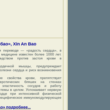
бао», Xin An Bao
м переводе — «радость сердца», в
 медицине известен более 1000 лет.
едством против застоя крови в
ердечной мышцы, предупреждает
олезни сердца и риск возникновения
ие свойства крови, препятствует
леротических бляшек на стенках
 эластичность сосудов и работу
стемы в целом. Успокаивает нервную
рдце при интенсивной физической
еспецифическое иммуномодулирующее
о» подробнее...