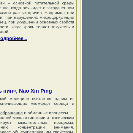
ови – основной питательной среды
нно, когда речь идет о затрудненном
самых разных причин. Например, при
ви, при нарушениях микроциркуляции
нец, при ухудшении основных свойств
ости, когда кровь теряет текучесть и
зкой.
одробнее...
 пин», Nao Xin Ping
ской медицине считается одним из
еспечивающих «комфорт сердца и
вообращение
и обменные процессы.
каней мозга к гипоксии и токсическим
изирует мыслительные процессы,
ению концентрации внимания,
адает общеукрепляющим свойством,