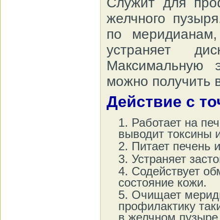
Служит для про
желчного пузыря
по меридианам,
устраняет ди
Максимальную 
можно получить в
Действие с то
Работает на пе
выводит токсины и
Питает печень и
Устраняет засто
Содействует об
состояние кожи.
Очищает мериди
профилактику таки
в желчном пузыре