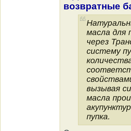
возвратные ба
Натуральн
масла для 
через Тра
систему п
количества
соответст
свойствами
вызывая с
масла про
акупункту
пупка.